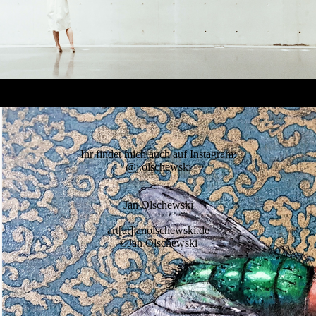
Ihr findet mich auch auf Instagram:
@j.olschewski
Jan Olschewski
art[at]janolschewski.de
©Jan Olschewsk
i