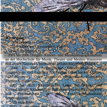
Werdegang
- 1980 geboren in Celle
- 2000 Abitur am Gymnasium Uetze
- 2001 Zivildienst
- 2001 bis 2006 Dirigier- Klavier- und Musikpädagogikstudium
an der Hochschule für Musik, Theater und Medien Hannover
und an der National University of Ireland Maynooth/Dublin.
- 2006 bis 2009 freiberuflicher Künstler/Musiker mit
Engagements und Auftritten u.a. bei/mit Coral Society Dublin,
NDR-Hannover, Oper Hannover, Polizeichor Hannover,
Theater Nordhausen...
- 2009 bis 2020 Künstlerischer Leiter der Musik- und
Kunstakademie Klosterschule Roßleben. Dozent für Dirigieren
und Probentechnik an der Landesmusikakademie
Sondershausen
- 2020 Schulleiter
- 2021 Campusleiter des Campus im Stift Neuzelle